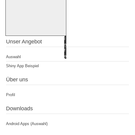
I
Unser Angebot
n
f
o
Auswahl
Shiny App Beispiel
Über uns
Profil
Downloads
Android Apps (Auswahl)