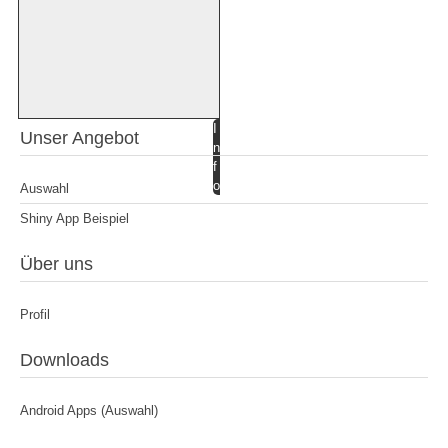
I
Unser Angebot
n
f
o
Auswahl
Shiny App Beispiel
Über uns
Profil
Downloads
Android Apps (Auswahl)